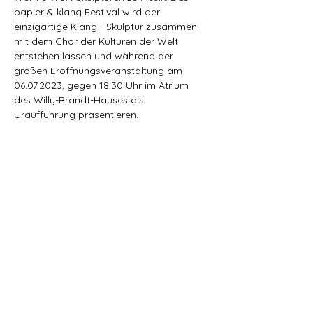
papier & klang Festival wird der 
einzigartige Klang - Skulptur zusammen 
mit dem Chor der Kulturen der Welt 
entstehen lassen und während der 
großen Eröffnungsveranstaltung am 
06.07.2023, gegen 18:30 Uhr im Atrium 
des Willy-Brandt-Hauses als 
Uraufführung präsentieren.
Der Chor der Kulturen der Welt wurde im 
Sommer 2007 am Haus der Kulturen der 
Welt gegründet. Es werden eigens für sie 
entwickelte Stücke oder selbst 
entwickelte Arrangements aufgeführt. 
Ihnen geht es vor allem darum, 
musikalische Grenzen auszutesten und 
weiterzuentwickeln.
Zur Startseite