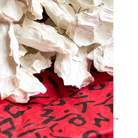
©Nham-hee Völkel-Song