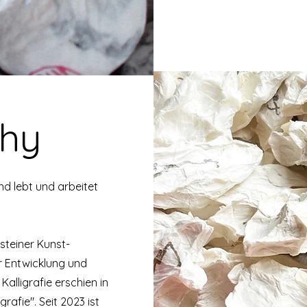
©Nham-hee Völkel-Song
phy
d lebt und arbeitet
nsteiner Kunst-
er Entwicklung und
alligrafie erschien in
rafie". Seit 2023 ist