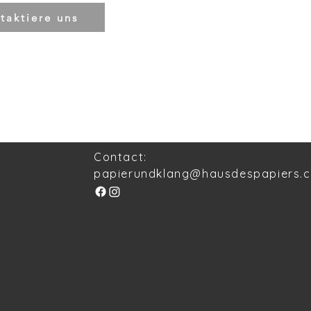
taktiere uns
Contact:
papierundklang@hausdespapiers.