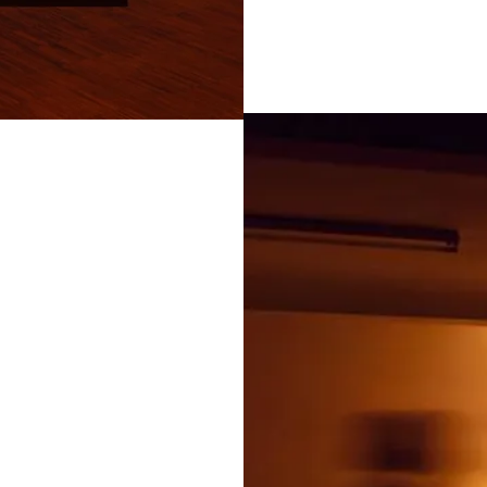
Tätigkeiten in seinem
Klänge wur
©Mark Schreiber
phy