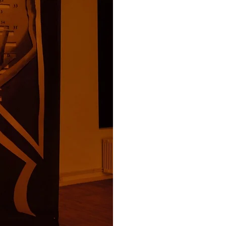
Arbeit wollte Schre
eigene Art der küns
Klängen und Bildern - e
Lesebuch (1967) des Dic
Künstlers Franz Mon. 
zum Klang und von den 
Raum hatte, sowohl inh
Das fotografische Ende
aus einer Kopie de
Schreibers eigene
Elementen, die er zur 
Klangkomposition ve
auf Stoff als auch auf
Tonaufnahmen, die er