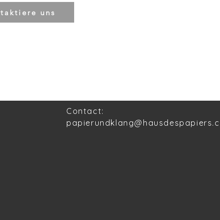
taktiere uns
Contact:
papierundklang@hausdespapiers.