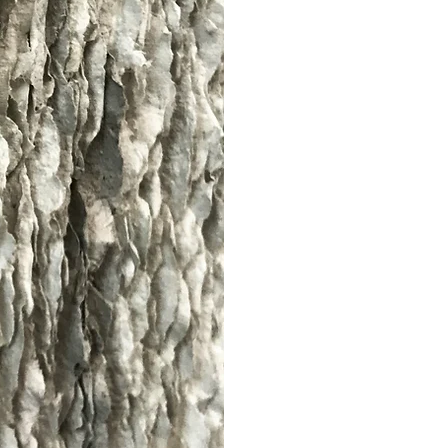
Die Technik des Papiers
indem sie in einem 
Prozess Papierbögen 
Pigmenten und Bindemit
werden diese Bögen zu
geformt. In versch
gebrochenen, 
aneinandergereiht
In ihrer Gesamtheit hi
Ruhe aus und visuali
Farbe und Textur. Ra
Materialität und Hapti
immer neuen technisch