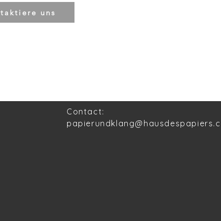
taktiere uns
Contact:
papierundklang@hausdespapiers.