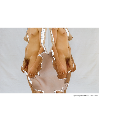
@Annegret Soltau / VG Bild-Kunst
Werke
MutterTochter/TochterMutter, 
2001
Fotovernähung
126,5 x 218 cm