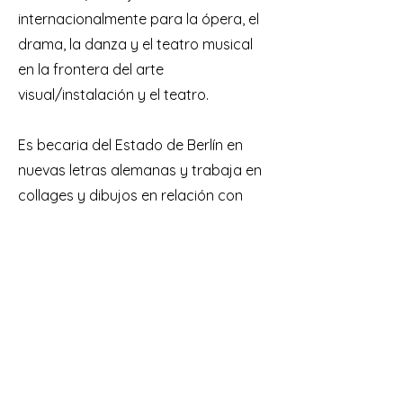
internacionalmente para la ópera, el
drama, la danza y el teatro musical
en la frontera del arte
visual/instalación y el teatro.
Es becaria del Estado de Berlín en
nuevas letras alemanas y trabaja en
collages y dibujos en relación con
textos sobre fenómenos perceptivos,
observaciones cotidianas y fantasías
anatómicas y orgánicas de
desplazamiento.
Exposiciones colectivas en PARALLEL
Viena y Galerie Scotty Berlín, entre
otras. Nominación al Premio Marianne