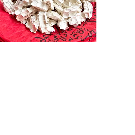
©Nham-hee Völkel-Song
Werke
Haben Sie Interesse am
Kunsterwerb?
Füllen Sie unser
Kontaktformular aus
und wir werden Ihnen
alle nötige
Informationen