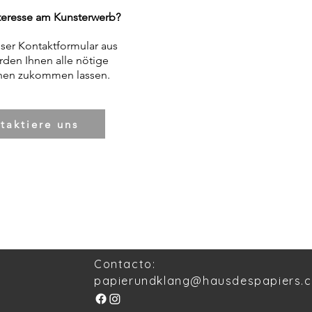
teresse am Kunsterwerb?
nser Kontaktformular aus
rden Ihnen alle nötige
nen zukommen lassen.
taktiere uns
Contacto:
papierundklang@hausdespapiers.