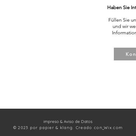
Haben Sie In
Füllen Sie u
und wir we
Informatio
Kon
impreso
& Aviso de Datos
© 2023 por papier & klang. Creado con
Wix.com