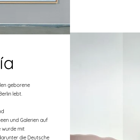
©Rachel de Joode
ía
nden geborene
erlin lebt.
nd
seen und Galerien auf
e wurde mit
darunter die Deutsche