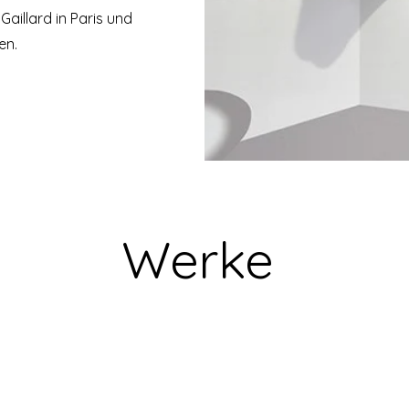
aillard in Paris und
en.
Werke