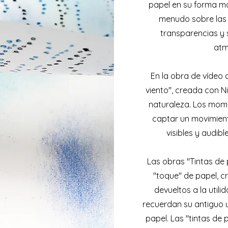
papel en su forma má
menudo sobre las 
transparencias y 
atm
En la obra de vídeo c
viento", creada con Ni
naturaleza. Los mome
captar un movimient
visibles y audib
Las obras "Tintas de 
"toque" de papel, c
devueltos a la utili
recuerdan su antiguo u
papel. Las "tintas de 