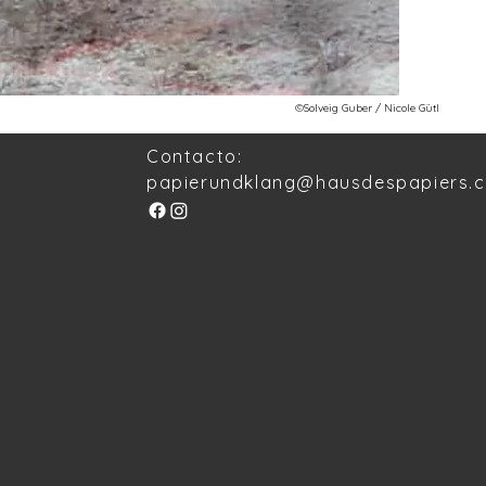
©Solveig Guber / Nicole Gütl
Contacto:
papierundklang@hausdespapiers.