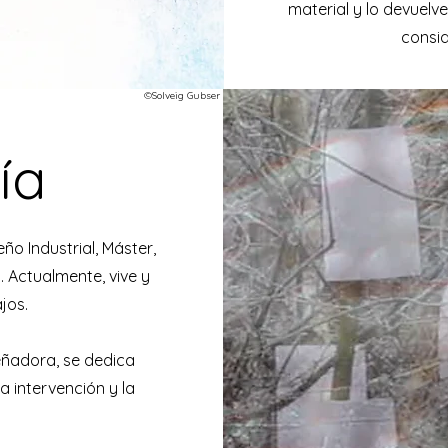
material y lo devuelv
conside
©Solveig Gubser
ía
ño Industrial, Máster,
. Actualmente, vive y
jos.
eñadora, se dedica
la intervención y la