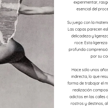
experimentar, rasg
esencial del proc
Su juego con la materi
Las capas parecen es
delicadeza y ligerez
roce. Esta ligereza
profunda comprensión
por su co
Hace sólo unos años
indirecta, lo que re
forma de trabajar el 
realización composi
adictos en las calles
rostros y destinos, 