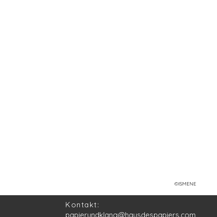
©ISMENE
Kontakt:
papierundklang@hausdespapiers.com