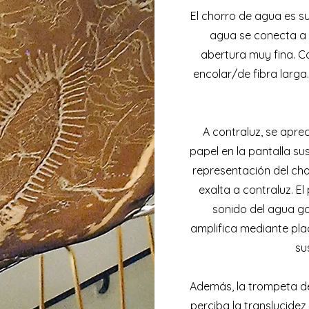
El chorro de agua es s
agua se conecta a 
abertura muy fina. Co
encolar/de fibra larga
A contraluz, se apre
papel en la pantalla su
representación del cho
exalta a contraluz. El 
sonido del agua g
amplifica mediante pl
su
Además, la trompeta de
perciba la translucidez