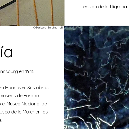
tensión de la filigrana
©Barbara Beisinghoff
ía
nnsburg en 1945.
e en Hannover. Sus obras
 museos de Europa,
o el Museo Nacional de
useo de la Mujer en las
.