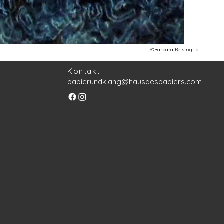
©Barbara Beisinghoff
Kontakt:
papierundklang@hausdespapiers.com